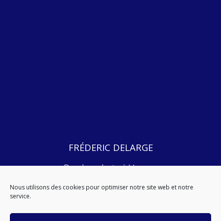
FRÉDERIC DELARGE
Psychanalyste à Vannes
2, Rue du Manoir,
Nous utilisons des cookies pour optimiser notre site web et notre
56000 Vannes.
service.
06 38 28 95 34