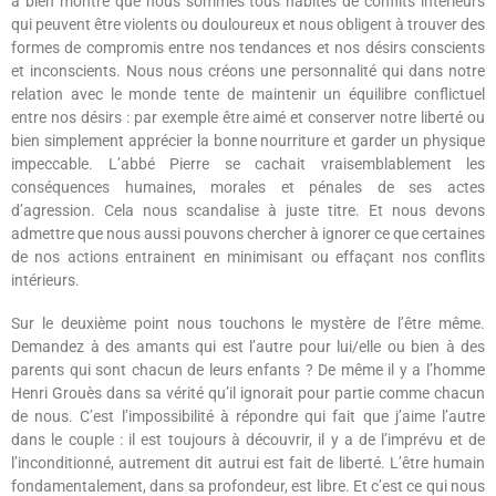
a bien montré que nous sommes tous habités de conflits intérieurs
qui peuvent être violents ou douloureux et nous obligent à trouver des
formes de compromis entre nos tendances et nos désirs conscients
et inconscients. Nous nous créons une personnalité qui dans notre
relation avec le monde tente de maintenir un équilibre conflictuel
entre nos désirs : par exemple être aimé et conserver notre liberté ou
bien simplement apprécier la bonne nourriture et garder un physique
impeccable. L’abbé Pierre se cachait vraisemblablement les
conséquences humaines, morales et pénales de ses actes
d’agression. Cela nous scandalise à juste titre. Et nous devons
admettre que nous aussi pouvons chercher à ignorer ce que certaines
de nos actions entrainent en minimisant ou effaçant nos conflits
intérieurs.
Sur le deuxième point nous touchons le mystère de l’être même.
Demandez à des amants qui est l’autre pour lui/elle ou bien à des
parents qui sont chacun de leurs enfants ? De même il y a l’homme
Henri Grouès dans sa vérité qu’il ignorait pour partie comme chacun
de nous. C’est l’impossibilité à répondre qui fait que j’aime l’autre
dans le couple : il est toujours à découvrir, il y a de l’imprévu et de
l’inconditionné, autrement dit autrui est fait de liberté. L’être humain
fondamentalement, dans sa profondeur, est libre. Et c’est ce qui nous