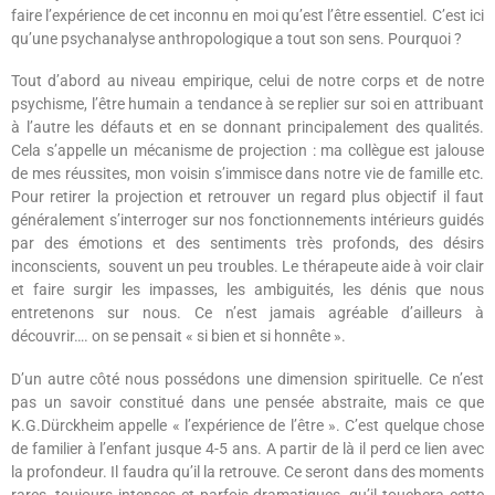
faire l’expérience de cet inconnu en moi qu’est l’être essentiel. C’est ici
qu’une psychanalyse anthropologique a tout son sens. Pourquoi ?
Tout d’abord au niveau empirique, celui de notre corps et de notre
psychisme, l’être humain a tendance à se replier sur soi en attribuant
à l’autre les défauts et en se donnant principalement des qualités.
Cela s’appelle un mécanisme de projection : ma collègue est jalouse
de mes réussites, mon voisin s’immisce dans notre vie de famille etc.
Pour retirer la projection et retrouver un regard plus objectif il faut
généralement s’interroger sur nos fonctionnements intérieurs guidés
par des émotions et des sentiments très profonds, des désirs
inconscients,
souvent un peu troubles. Le thérapeute aide à voir clair
et faire surgir les impasses, les ambiguités, les dénis que nous
entretenons sur nous. Ce n’est jamais agréable d’ailleurs à
découvrir…. on se pensait « si bien et si honnête ».
D’un autre côté nous possédons une dimension spirituelle. Ce n’est
pas un savoir constitué dans une pensée abstraite, mais ce que
K.G.Dürckheim appelle « l’expérience de l’être ». C’est quelque chose
de familier à l’enfant jusque 4-5 ans. A partir de là il perd ce lien avec
la profondeur. Il faudra qu’il la retrouve. Ce seront dans des moments
rares, toujours intenses et parfois dramatiques, qu’il touchera cette