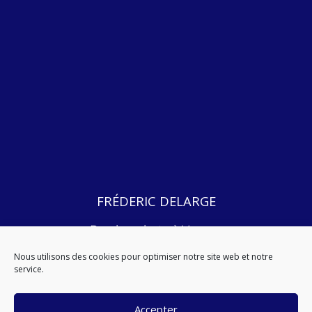
FRÉDERIC DELARGE
Psychanalyste à Vannes
2, Rue du Manoir,
Nous utilisons des cookies pour optimiser notre site web et notre
56000 Vannes.
service.
06 38 28 95 34
Accepter