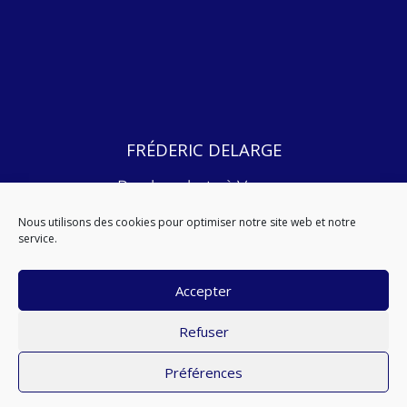
FRÉDERIC DELARGE
Psychanalyste à Vannes
2, Rue du Manoir,
Nous utilisons des cookies pour optimiser notre site web et notre
56000 Vannes.
service.
06 38 28 95 34
Accepter
Refuser
Préférences
© 2018 Tous Droits réservés à
Fréderic Delarge
| Réalisé & Boosté par
ArtCom Unity